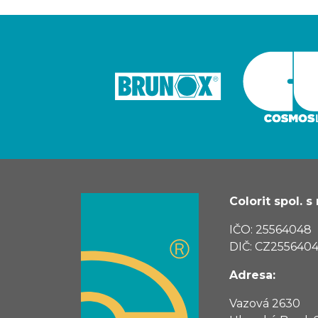
Colorit spol. s r
IČO: 25564048
DIČ: CZ255640
Adresa:
Vazová 2630