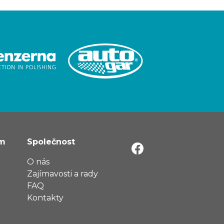
ům
Společnost
O nás
Zajímavosti a rady
FAQ
Kontakty