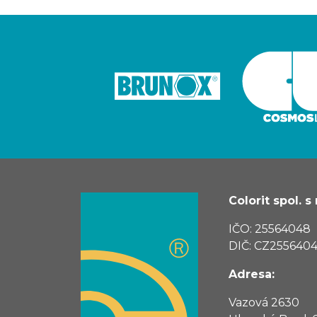
Colorit spol. s r
IČO: 25564048
DIČ: CZ255640
Adresa:
Vazová 2630