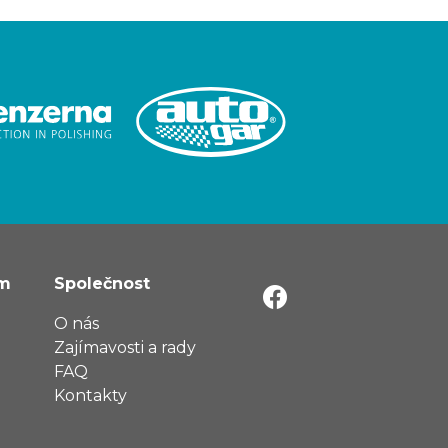
ům
Společnost
O nás
Zajímavosti a rady
FAQ
Kontakty