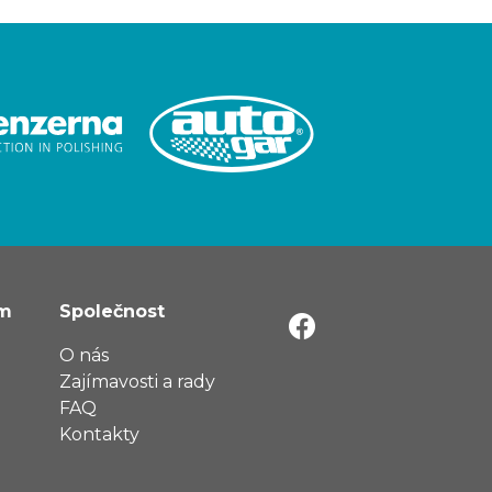
ům
Společnost
O nás
Zajímavosti a rady
FAQ
Kontakty