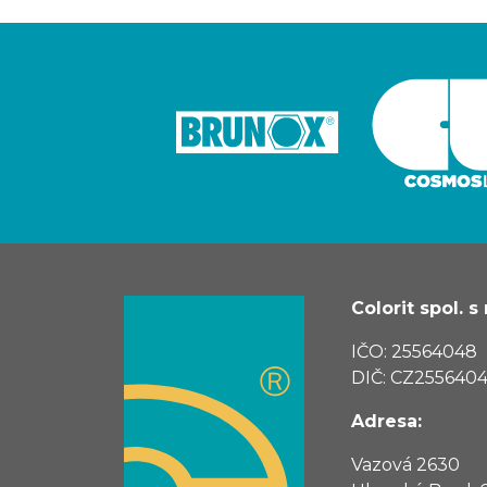
Colorit spol. s r
IČO: 25564048
DIČ: CZ255640
Adresa:
Vazová 2630