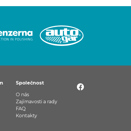
ům
Společnost
O nás
Zajímavosti a rady
FAQ
Kontakty