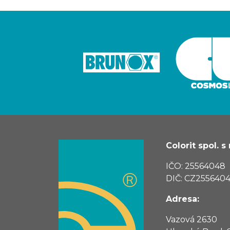
Colorit spol. s r
IČO: 25564048
DIČ: CZ255640
Adresa:
Vazová 2630