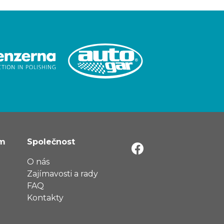
ům
Společnost
O nás
Zajímavosti a rady
FAQ
Kontakty