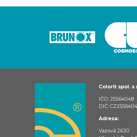
Colorit spol. s r
IČO: 25564048
DIČ: CZ255640
Adresa:
Vazová 2630