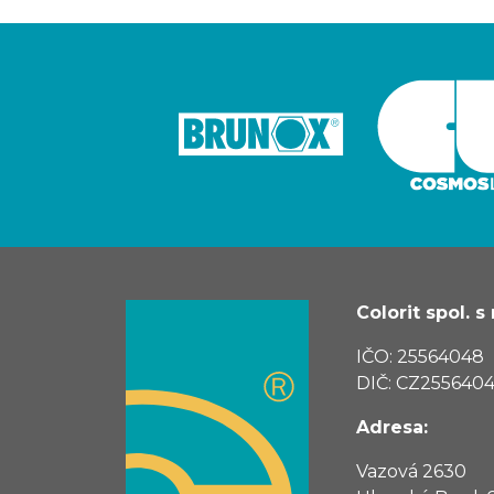
Colorit spol. s r
IČO: 25564048
DIČ: CZ255640
Adresa:
Vazová 2630