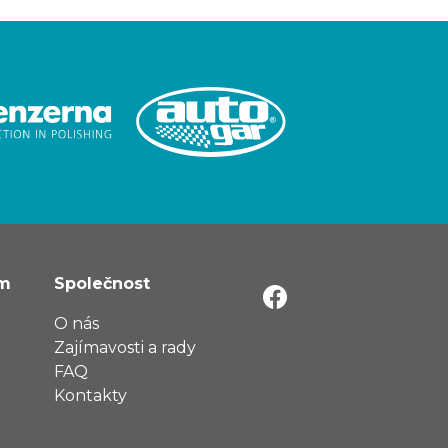
ům
Společnost
O nás
Zajímavosti a rady
FAQ
Kontakty