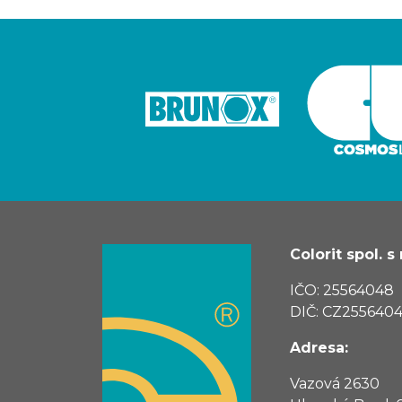
Colorit spol. s r
IČO: 25564048
DIČ: CZ255640
Adresa:
Vazová 2630