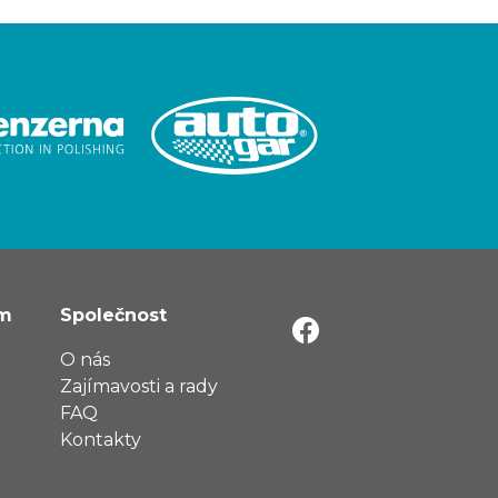
ům
Společnost
O nás
Zajímavosti a rady
FAQ
Kontakty