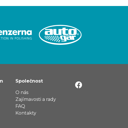
ům
Společnost
O nás
Zajímavosti a rady
FAQ
Kontakty