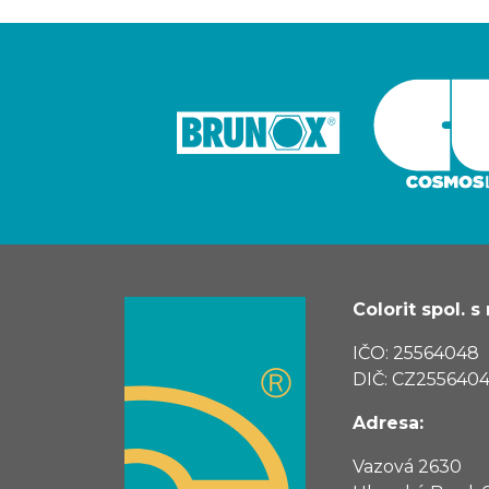
Colorit spol. s r
IČO: 25564048
DIČ: CZ255640
Adresa:
Vazová 2630