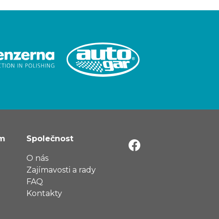
ům
Společnost
O nás
Zajímavosti a rady
FAQ
Kontakty