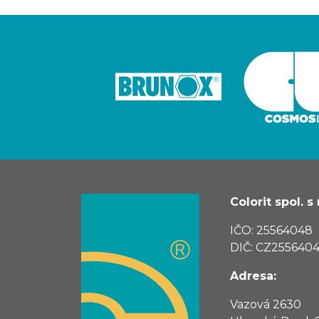
Colorit spol. s r
IČO: 25564048
DIČ: CZ255640
Adresa:
Vazová 2630