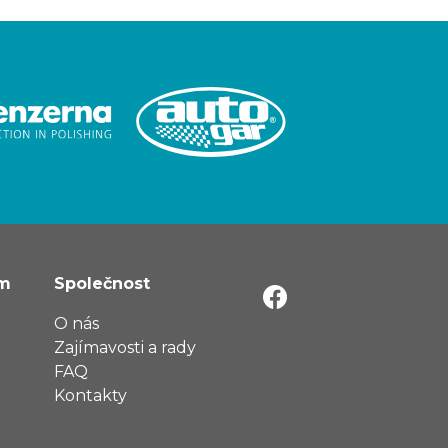
ům
Společnost
O nás
Zajímavosti a rady
FAQ
Kontakty