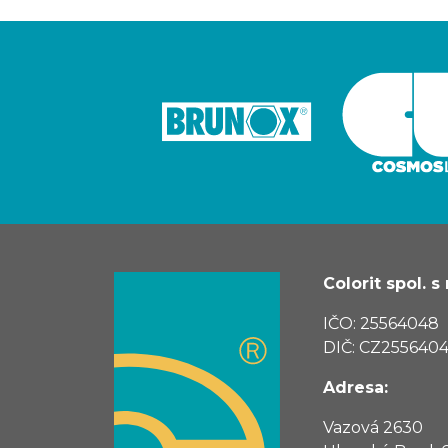
Colorit spol. s r
IČO: 25564048
DIČ: CZ255640
Adresa:
Vazová 2630