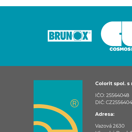
Colorit spol. s r
IČO: 25564048
DIČ: CZ255640
Adresa:
Vazová 2630