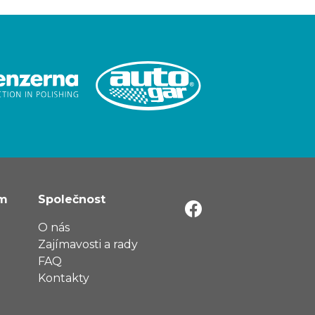
ům
Společnost
O nás
Zajímavosti a rady
FAQ
Kontakty