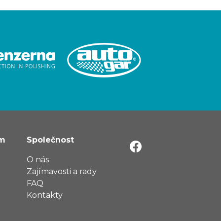
ům
Společnost
O nás
Zajímavosti a rady
FAQ
Kontakty