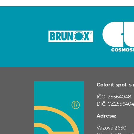
Colorit spol. s r
IČO: 25564048
DIČ: CZ255640
Adresa:
Vazová 2630